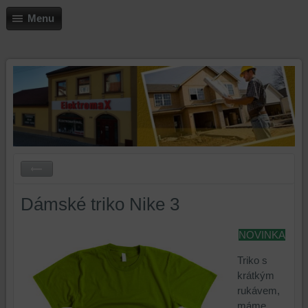
Menu
Dámské triko Nike 3
NOVINKA
Triko s
krátkým
rukávem,
máme