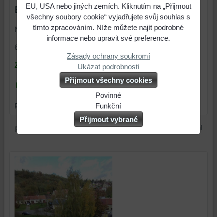
EU, USA nebo jiných zemích. Kliknutím na „Přijmout
ElektromaX s.r.o.
všechny soubory cookie“ vyjadřujete svůj souhlas s
tímto zpracováním. Níže můžete najít podrobné
Nivnická 218
informace nebo upravit své preference.
687 62 Dolní Němčí
Zásady ochrany soukromí
ZÁKAZNICKÁ LINKA :
Ukázat podrobnosti
Přijmout všechny cookies
► 608 278 053
Povinné
prodejna@elektro-max.cz
Naše
Funkční
webová
Můžeme
Přijmout vybrané
stránka
ukládat
pages/ElektromaX-p-r-o-d-e-j-n-a/779124915482547?ref=hl
ukládá
data
data
na
na
vašem
vašem
zařízení
zařízení
(soubory
(cookies
cookie
a
a
úložiště
úložiště