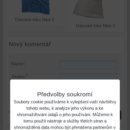
Dámské triko Nike 3
Dámské triko Nike 3
Nový komentář
Název:
*
Jméno:
*
Komentář:
Předvolby soukromí
Soubory cookie používáme k vylepšení vaší návštěvy
tohoto webu, k analýze jeho výkonu a ke
*
(Povinné)
shromažďování údajů o jeho používání. Můžeme k
Odeslat
tomu použít nástroje a služby třetích stran a
shromážděná data mohou být přenášena partnerům v