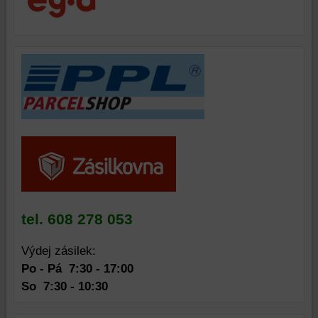
bez
přihlášení,
používat
skripty
a/nebo
zdroje
třetích
stran,
widgety
atd.
tel. 608 278 053
Výdej zásilek:
Po - Pá 7:30 - 17:00
So
7:30 - 10:30