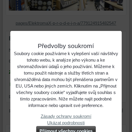
pages/ElektromaX-p-r-o-d-e-j-n-a/779124915482547
ElektromaX s.r.o.
Předvolby soukromí
Nivnická 218
Soubory cookie používáme k vylepšení vaší návštěvy
tohoto webu, k analýze jeho výkonu a ke
687 62 Dolní Němčí
shromažďování údajů o jeho používání. Můžeme k
ZÁKAZNICKÁ LINKA :
tomu použít nástroje a služby třetích stran a
shromážděná data mohou být přenášena partnerům v
► 608 278 053
EU, USA nebo jiných zemích. Kliknutím na „Přijmout
všechny soubory cookie“ vyjadřujete svůj souhlas s
prodejna@elektro-max.cz
tímto zpracováním. Níže můžete najít podrobné
informace nebo upravit své preference.
pages/ElektromaX-p-r-o-d-e-j-n-a/779124915482547?ref=hl
Zásady ochrany soukromí
Ukázat podrobnosti
Přijmout všechny cookies