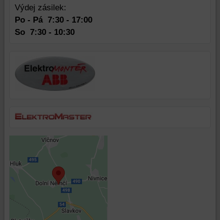
widgety
Výdej zásilek:
atd.
Po - Pá 7:30 - 17:00
So
7:30 - 10:30