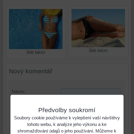
Bilé bikini
Bilé bikini
Nový komentář
Název:
*
Jméno:
Předvolby soukromí
*
Soubory cookie používáme k vylepšení vaší návštěvy
Komentář:
tohoto webu, k analýze jeho výkonu a ke
shromažďování údajů o jeho používání. Můžeme k