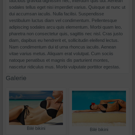
faucibus gravida dignissim nec, interdum quis dui. Aenean
sodales tellus eget nisi imperdiet varius. Quisque at nunc ut
dui accumsan iaculis. Nulla facilisi. Suspendisse
vestibulum luctus diam vel condimentum. Pellentesque
adipiscing sodales arcu quis elementum. Morbi quam leo,
pharetra non consectetur quis, sagittis nec nisl. Cras justo
diam, dapibus eu hendrerit et, sollicitudin eleifend lectus.
Nam condimentum dui id urna rhoncus iaculis. Aenean
vitae varius metus. Aliquam erat volutpat. Cum sociis
natoque penatibus et magnis dis parturient montes,
nascetur ridiculus mus. Morbi vulputate porttitor egestas.
Galerie
Bilé bikini
Bilé bikini