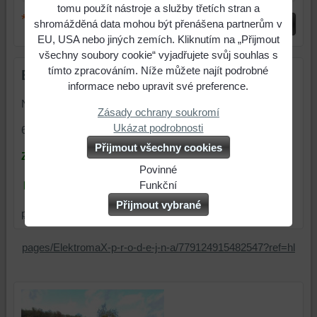
tomu použít nástroje a služby třetích stran a
*
(Povinné)
shromážděná data mohou být přenášena partnerům v
Odeslat
EU, USA nebo jiných zemích. Kliknutím na „Přijmout
všechny soubory cookie“ vyjadřujete svůj souhlas s
tímto zpracováním. Níže můžete najít podrobné
ElektromaX s.r.o.
informace nebo upravit své preference.
Nivnická 218
Zásady ochrany soukromí
Ukázat podrobnosti
687 62 Dolní Němčí
Přijmout všechny cookies
ZÁKAZNICKÁ LINKA :
Povinné
► 608 278 053
Naše
Funkční
webová
Můžeme
Přijmout vybrané
prodejna@elektro-max.cz
stránka
ukládat
ukládá
data
data
na
pages/ElektromaX-p-r-o-d-e-j-n-a/779124915482547?ref=hl
na
vašem
vašem
zařízení
zařízení
(soubory
(cookies
cookie