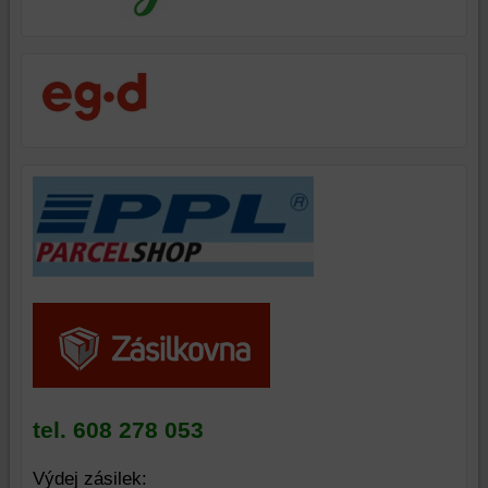
účtu
nebo
bez
přihlášení,
používat
skripty
a/nebo
zdroje
třetích
stran,
widgety
atd.
tel. 608 278 053
Výdej zásilek: